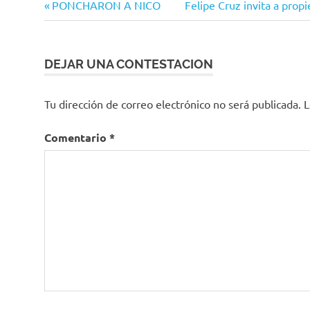
Navegación
Entrada
Siguiente
PONCHARON A NICO
Felipe Cruz invita a prop
anterior:
entrada:
de
entradas
DEJAR UNA CONTESTACION
Tu dirección de correo electrónico no será publicada.
L
Comentario
*