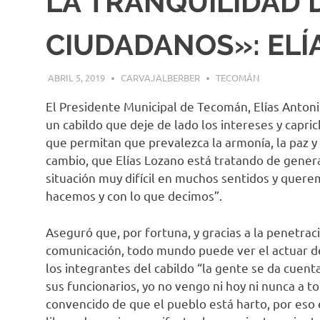
LA TRANQUILIDAD 
CIUDADANOS»: ELÍ
ABRIL 5, 2019
CARVAJALBERBER
TECOMÁN
El Presidente Municipal de Tecomán, Elías Anto
un cabildo que deje de lado los intereses y capri
que permitan que prevalezca la armonía, la paz y 
cambio, que Elías Lozano está tratando de gener
situación muy difícil en muchos sentidos y quer
hacemos y con lo que decimos”.
Aseguró que, por fortuna, y gracias a la penetrac
comunicación, todo mundo puede ver el actuar de 
los integrantes del cabildo “la gente se da cuent
sus funcionarios, yo no vengo ni hoy ni nunca a
convencido de que el pueblo está harto, por eso 