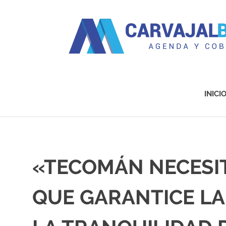
Agenda
y
Cobertura
INICI
Saltar
al
contenido
«TECOMÁN NECESIT
QUE GARANTICE LA 