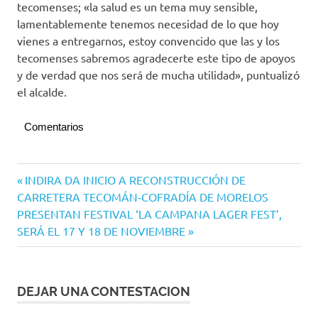
tecomenses; «la salud es un tema muy sensible,
lamentablemente tenemos necesidad de lo que hoy
vienes a entregarnos, estoy convencido que las y los
tecomenses sabremos agradecerte este tipo de apoyos
y de verdad que nos será de mucha utilidad», puntualizó
el alcalde.
Comentarios
Navegación
Entrada
INDIRA DA INICIO A RECONSTRUCCIÓN DE
anterior:
CARRETERA TECOMÁN-COFRADÍA DE MORELOS
de
Siguiente
PRESENTAN FESTIVAL ‘LA CAMPANA LAGER FEST’,
entradas
entrada:
SERÁ EL 17 Y 18 DE NOVIEMBRE
DEJAR UNA CONTESTACION