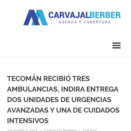
Saltar
al
contenido
Agenda
Carvajal
y
Cobertura
Berber
TECOMÁN RECIBIÓ TRES
AMBULANCIAS, INDIRA ENTREGA
DOS UNIDADES DE URGENCIAS
AVANZADAS Y UNA DE CUIDADOS
INTENSIVOS
OCTUBRE 3, 2023
CARVAJALBERBER
COLIMA