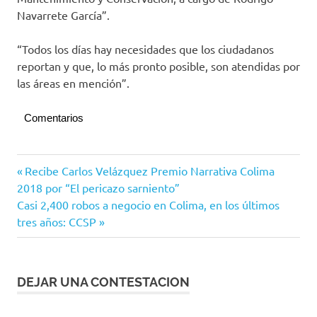
Navarrete García”.
“Todos los días hay necesidades que los ciudadanos
reportan y que, lo más pronto posible, son atendidas por
las áreas en mención”.
Comentarios
Villa de
Navegación
Entrada
Recibe Carlos Velázquez Premio Narrativa Colima
Álvarez
anterior:
2018 por “El pericazo sarniento”
de
Siguiente
Casi 2,400 robos a negocio en Colima, en los últimos
entradas
entrada:
tres años: CCSP
DEJAR UNA CONTESTACION