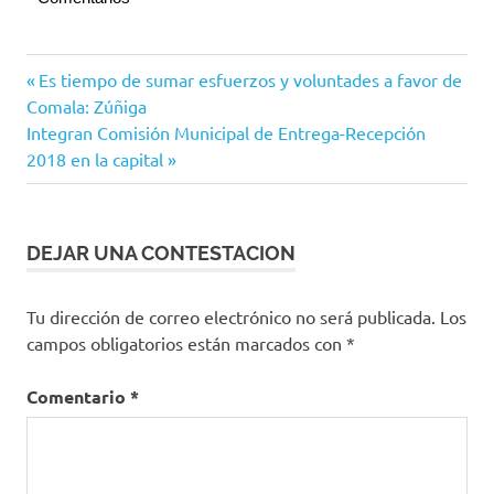
Accidente
Navegación
Entrada
Es tiempo de sumar esfuerzos y voluntades a favor de
Vehicualr
anterior:
Comala: Zúñiga
de
Siguiente
Integran Comisión Municipal de Entrega-Recepción
entradas
entrada:
2018 en la capital
DEJAR UNA CONTESTACION
Tu dirección de correo electrónico no será publicada.
Los
campos obligatorios están marcados con
*
Comentario
*