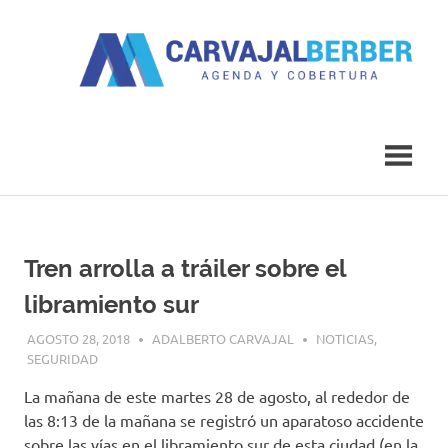
Saltar
al
contenido
Agenda
Carvajal
y
Cobertura
Berber
Tren arrolla a tráiler sobre el
libramiento sur
AGOSTO 28, 2018
ADALBERTO CARVAJAL
NOTICIAS
,
SEGURIDAD
La mañana de este martes 28 de agosto, al rededor de
las 8:13 de la mañana se registró un aparatoso accidente
sobre las vías en el libramiento sur de esta ciudad (en la