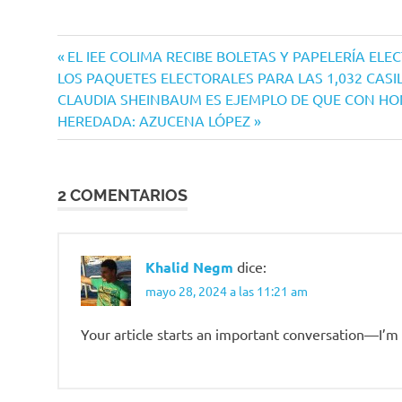
Navegación
Entrada
EL IEE COLIMA RECIBE BOLETAS Y PAPELERÍA EL
anterior:
LOS PAQUETES ELECTORALES PARA LAS 1,032 CASIL
de
Siguiente
CLAUDIA SHEINBAUM ES EJEMPLO DE QUE CON HO
entradas
entrada:
HEREDADA: AZUCENA LÓPEZ
2 COMENTARIOS
Khalid Negm
dice:
mayo 28, 2024 a las 11:21 am
Your article starts an important conversation—I’m 