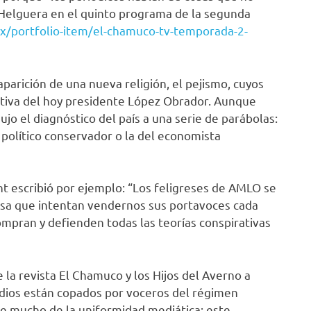
 Helguera en el quinto programa de la segunda
x/portfolio-item/el-chamuco-tv-temporada-2-
aparición de una nueva religión, el pejismo, cuyos
tiva del hoy presidente López Obrador. Aunque
ujo el diagnóstico del país a una serie de parábolas:
del político conservador o la del economista
ent escribió por ejemplo: “Los feligreses de AMLO se
 esa que intentan vendernos sus portavoces cada
ompran y defienden todas las teorías conspirativas
e la revista El Chamuco y los Hijos del Averno a
dios están copados por voceros del régimen
ce mucho de la uniformidad mediática: este