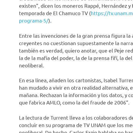
existen”, dicen los moneros Rappé, Hernández y
temporada de El Chamuco TV (
https://tv.unam.m
programa-5/
).
Entre las invenciones de la gran prensa figura la 
creyentes no cuestionan supuestamente la narra
también es verdad, quiero anotar, que el Peje red
la de la mafia del poder, la de la prensa fifí, la 
neoliberal.
En esa línea, añaden los cartonistas, Isabel Turr
han mudado a vivir en otra realidad alternativa,
mañana. Rechazan la información y los datos, y c
que fabrica AMLO, como la del fraude de 2006”.
La lectura de Turrent lleva a los colaboradores d
concluir en su programa de TV UNAM que los me
neoliberal. De hecho, Carlos Fazio hablaba no ha