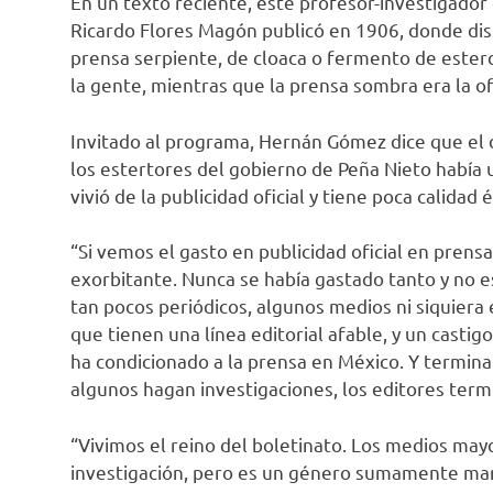
En un texto reciente, este profesor-investigador d
Ricardo Flores Magón publicó en 1906, donde dist
prensa serpiente, de cloaca o fermento de esterco
la gente, mientras que la prensa sombra era la ofi
Invitado al programa, Hernán Gómez dice que el 
los estertores del gobierno de Peña Nieto había 
vivió de la publicidad oficial y tiene poca calidad é
“Si vemos el gasto en publicidad oficial en prens
exorbitante. Nunca se había gastado tanto y no e
tan pocos periódicos, algunos medios ni siquiera ex
que tienen una línea editorial afable, y un castig
ha condicionado a la prensa en México. Y termina
algunos hagan investigaciones, los editores termi
“Vivimos el reino del boletinato. Los medios may
investigación, pero es un género sumamente marg