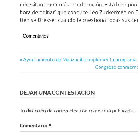
necesitan tener más interlocución. Está bien porq
hora de opinar’ que conduce Leo Zuckerman en Fo
Denise Dresser cuando le cuestiona todas sus c
Comentarios
Ojo
Navegación
Entrada
Ayuntamiento de Manzanillo implementa programa
de
anterior:
Siguiente
Congreso conmemora
Mar
de
entrada:
Opinión
entradas
DEJAR UNA CONTESTACION
Tu dirección de correo electrónico no será publicada.
L
Comentario
*