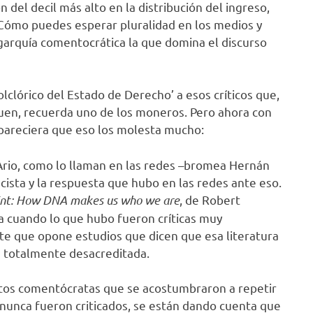
del decil más alto en la distribución del ingreso,
¿Cómo puedes esperar pluralidad en los medios y
ligarquía comentocrática la que domina el discurso
olclórico del Estado de Derecho’ a esos críticos que,
uen, recuerda uno de los moneros. Pero ahora con
y pareciera que eso los molesta mucho:
Ario, como lo llaman en las redes –bromea Hernán
ista y la respuesta que hubo en las redes ante eso.
int: How DNA makes us who we are
, de Robert
a cuando lo que hubo fueron críticas muy
e que opone estudios que dicen que esa literatura
á totalmente desacreditada.
Estos comentócratas que se acostumbraron a repetir
ue nunca fueron criticados, se están dando cuenta que