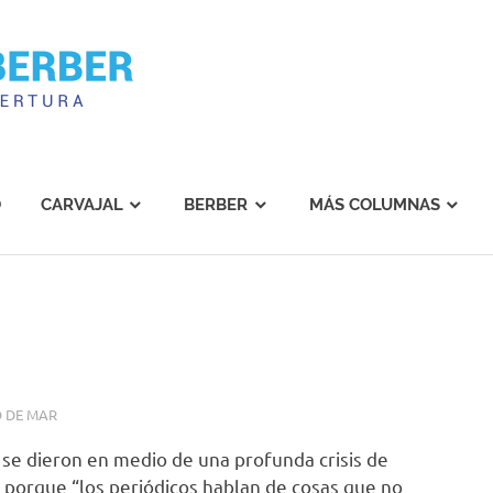
Carvajal
Berber
O
CARVAJAL
BERBER
MÁS COLUMNAS
 DE MAR
 se dieron en medio de una profunda crisis de
 porque “los periódicos hablan de cosas que no