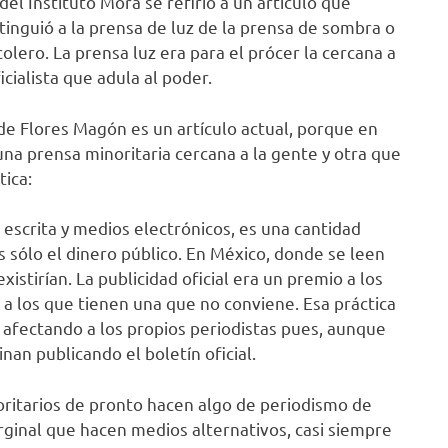
el Instituto Mora se refirió a un artículo que
inguió a la prensa de luz de la prensa de sombra o
lero. La prensa luz era para el prócer la cercana a
cialista que adula al poder.
de Flores Magón es un artículo actual, porque en
una prensa minoritaria cercana a la gente y otra que
tica:
a escrita y medios electrónicos, es una cantidad
s sólo el dinero público. En México, donde se leen
istirían. La publicidad oficial era un premio a los
o a los que tienen una que no conviene. Esa práctica
 afectando a los propios periodistas pues, aunque
nan publicando el boletín oficial.
oritarios de pronto hacen algo de periodismo de
inal que hacen medios alternativos, casi siempre