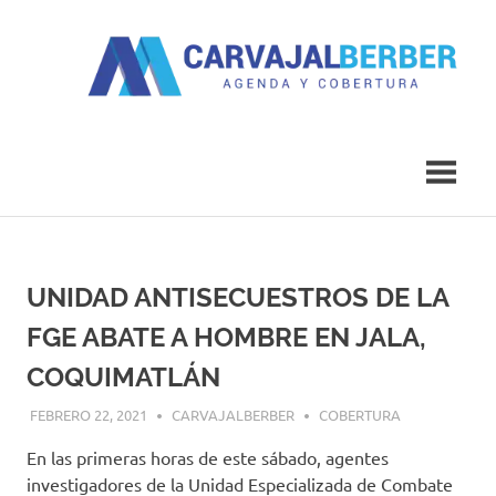
Saltar
al
contenido
Agenda
Carvajal
y
Cobertura
Berber
UNIDAD ANTISECUESTROS DE LA
FGE ABATE A HOMBRE EN JALA,
COQUIMATLÁN
FEBRERO 22, 2021
CARVAJALBERBER
COBERTURA
En las primeras horas de este sábado, agentes
investigadores de la Unidad Especializada de Combate