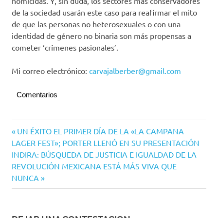
homicidas. Y, sin duda, los sectores más conservadores
de la sociedad usarán este caso para reafirmar el mito
de que las personas no heterosexuales o con una
identidad de género no binaria son más propensas a
cometer ‘crímenes pasionales’.
Mi correo electrónico:
carvajalberber@gmail.com
Comentarios
Navegación
Entrada
UN ÉXITO EL PRIMER DÍA DE LA «LA CAMPANA
anterior:
LAGER FEST»; PORTER LLENÓ EN SU PRESENTACIÓN
de
Siguiente
INDIRA: BÚSQUEDA DE JUSTICIA E IGUALDAD DE LA
entradas
entrada:
REVOLUCIÓN MEXICANA ESTÁ MÁS VIVA QUE
NUNCA