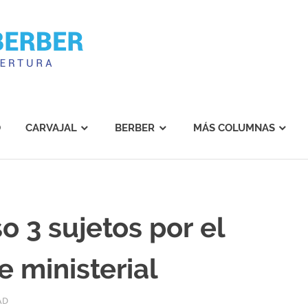
Carvajal
Berber
O
CARVAJAL
BERBER
MÁS COLUMNAS
o 3 sujetos por el
 ministerial
AD