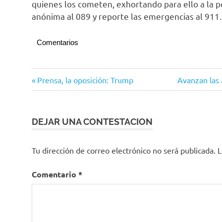
quienes los cometen, exhortando para ello a la 
anónima al 089 y reporte las emergencias al 911.
Comentarios
Detención
Navegación
Entrada
Siguiente
Prensa, la oposición: Trump
Avanzan las 
anterior:
entrada:
de
entradas
DEJAR UNA CONTESTACION
Tu dirección de correo electrónico no será publicada.
L
Comentario
*