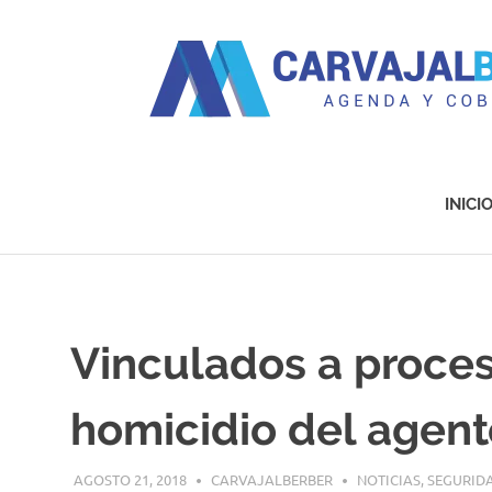
Agenda
y
Cobertura
INICI
Saltar
al
contenido
Vinculados a proces
homicidio del agente
AGOSTO 21, 2018
CARVAJALBERBER
NOTICIAS
,
SEGURID