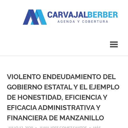
Saltar
al
contenido
Agenda
Carvajal
y
Cobertura
Berber
VIOLENTO ENDEUDAMIENTO DEL
GOBIERNO ESTATAL Y EL EJEMPLO
DE HONESTIDAD, EFICIENCIA Y
EFICACIA ADMINISTRATIVA Y
FINANCIERA DE MANZANILLO
JULIO 12, 2020
JUAN JOSE GOMEZ SANTOS
MÁS