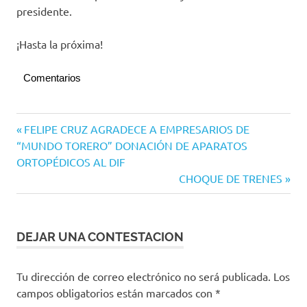
presidente.
¡Hasta la próxima!
Comentarios
Opinión
Navegación
Entrada
FELIPE CRUZ AGRADECE A EMPRESARIOS DE
Viaje
anterior:
“MUNDO TORERO” DONACIÓN DE APARATOS
de
de
ORTOPÉDICOS AL DIF
las
entradas
Siguiente
CHOQUE DE TRENES
ideas
entrada:
DEJAR UNA CONTESTACION
Tu dirección de correo electrónico no será publicada.
Los
campos obligatorios están marcados con
*