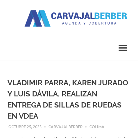
Saltar
al
contenido
Agenda
Carvajal
y
Cobertura
Berber
VLADIMIR PARRA, KAREN JURADO
Y LUIS DÁVILA, REALIZAN
ENTREGA DE SILLAS DE RUEDAS
EN VDEA
OCTUBRE 25, 2023
CARVAJALBERBER
COLIMA