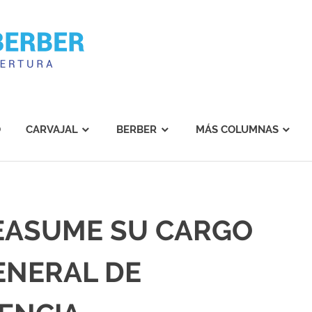
Carvajal
Berber
O
CARVAJAL
BERBER
MÁS COLUMNAS
REASUME SU CARGO
ENERAL DE