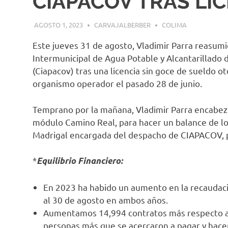
CIAPACOV TRAS LI
AGOSTO 1, 2023
CARVAJALBERBER
COLIMA
Este jueves 31 de agosto, Vladimir Parra reasum
Intermunicipal de Agua Potable y Alcantarillado d
(Ciapacov) tras una licencia sin goce de sueldo o
organismo operador el pasado 28 de junio.
Temprano por la mañana, Vladimir Parra encabez
módulo Camino Real, para hacer un balance de lo
Madrigal encargada del despacho de CIAPACOV, p
*
Equilibrio Financiero:
En 2023 ha habido un aumento en la recaudaci
al 30 de agosto en ambos años.
Aumentamos 14,994 contratos más respecto al 
personas más que se acercaron a pagar y hace