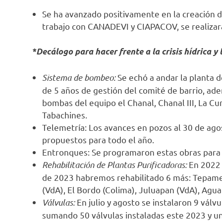
Se ha avanzado positivamente en la creación 
trabajo con CANADEVI y CIAPACOV, se realizar
*Decálogo para hacer frente a la crisis hídrica y 
Sistema de bombeo:
Se echó a andar la planta
de 5 años de gestión del comité de barrio, adem
bombas del equipo el Chanal, Chanal III, La Cur
Tabachines.
Telemetría: Los avances en pozos al 30 de ago
propuestos para todo el año.
Entronques: Se programaron estas obras para i
Rehabilitación de Plantas Purificadoras:
En 2022 s
de 2023 habremos rehabilitado 6 más: Tepames
(VdA), El Bordo (Colima), Juluapan (VdA), Agua
Válvulas:
En julio y agosto se instalaron 9 vál
sumando 50 válvulas instaladas este 2023 y una