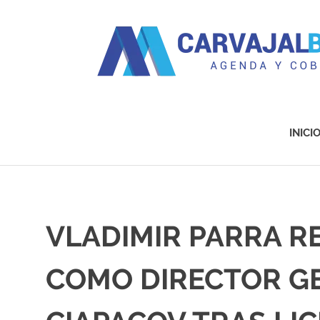
Agenda
y
Cobertura
INICI
Saltar
al
contenido
VLADIMIR PARRA 
COMO DIRECTOR G