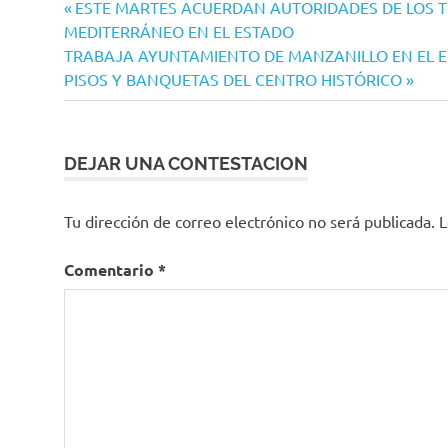
Navegación
Entrada
ESTE MARTES ACUERDAN AUTORIDADES DE LOS T
Gobierno
anterior:
MEDITERRÁNEO EN EL ESTADO
de
de
Siguiente
TRABAJA AYUNTAMIENTO DE MANZANILLO EN EL E
México
entradas
entrada:
PISOS Y BANQUETAS DEL CENTRO HISTÓRICO
DEJAR UNA CONTESTACION
Tu dirección de correo electrónico no será publicada.
L
Comentario
*