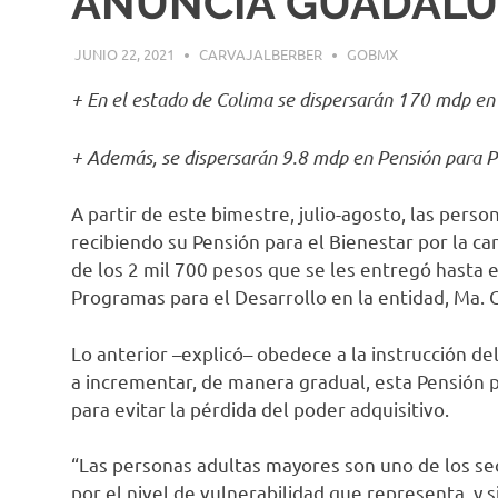
ANUNCIA GUADALU
JUNIO 22, 2021
CARVAJALBERBER
GOBMX
+ En el estado de Colima se dispersarán 170 mdp en
+ Además, se dispersarán 9.8 mdp en Pensión para P
A partir de este bimestre, julio-agosto, las pers
recibiendo su Pensión para el Bienestar por la ca
de los 2 mil 700 pesos que se les entregó hasta 
Programas para el Desarrollo en la entidad, Ma. 
Lo anterior –explicó– obedece a la instrucción d
a incrementar, de manera gradual, esta Pensión 
para evitar la pérdida del poder adquisitivo.
“Las personas adultas mayores son uno de los se
por el nivel de vulnerabilidad que representa, y 