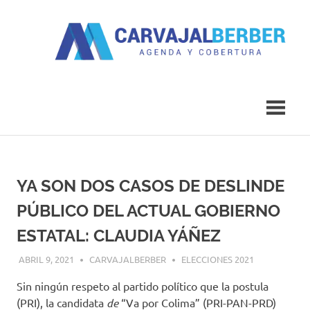
Saltar
al
contenido
Agenda
Carvajal
y
Cobertura
Berber
YA SON DOS CASOS DE DESLINDE
PÚBLICO DEL ACTUAL GOBIERNO
ESTATAL: CLAUDIA YÁÑEZ
ABRIL 9, 2021
CARVAJALBERBER
ELECCIONES 2021
Sin ningún respeto al partido político que la postula
(PRI), la candidata
de
“Va por Colima” (PRI-PAN-PRD)