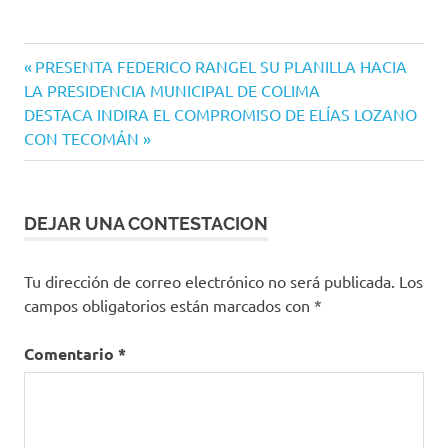
Elecciones
Navegación
Entrada
PRESENTA FEDERICO RANGEL SU PLANILLA HACIA
2021
anterior:
LA PRESIDENCIA MUNICIPAL DE COLIMA
de
FxM
Siguiente
DESTACA INDIRA EL COMPROMISO DE ELÍAS LOZANO
entradas
entrada:
CON TECOMÁN
DEJAR UNA CONTESTACION
Tu dirección de correo electrónico no será publicada.
Los
campos obligatorios están marcados con
*
Comentario
*