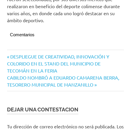
realizaron en beneficio del deporte colimense durante
varios años, en donde cada uno logró destacar en su
ámbito deportivo.
Comentarios
Salón
Navegación
Entrada
DESPLIEGUE DE CREATIVIDAD, INNOVACIÓN Y
de la
anterior:
COLORIDO EN EL STAND DEL MUNICIPIO DE
Fama
de
TECOMÁN EN LA FERIA
entradas
Siguiente
CABILDO NOMBRÓ A EDUARDO CAMARENA BERRA,
entrada:
TESORERO MUNICIPAL DE MANZANILLO
DEJAR UNA CONTESTACION
Tu dirección de correo electrónico no será publicada.
Los