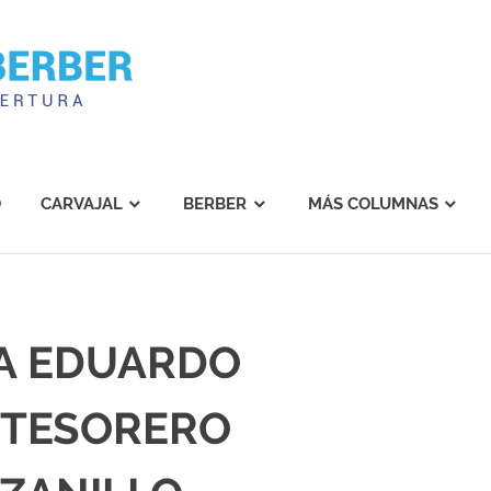
Carvajal
Berber
O
CARVAJAL
BERBER
MÁS COLUMNAS
A EDUARDO
 TESORERO