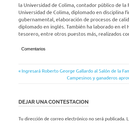
la Universidad de Colima, contador público de la 
Universidad de Colima, diplomado en disciplina f
gubernamental, elaboración de procesos de calid
diplomado en inglés. También ha laborado en el 
tesorero, entre otros puestos más, realizados con
Comentarios
Manzanillo
Navegación
Entrada
Ingresará Roberto George Gallardo al Salón de la F
anterior:
Siguiente
Campesinos y ganaderos aprove
de
entrada:
entradas
DEJAR UNA CONTESTACION
Tu dirección de correo electrónico no será publicada.
L