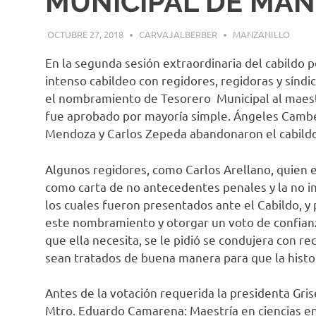
MUNICIPAL DE MAN
OCTUBRE 27, 2018
CARVAJALBERBER
MANZANILLO
En la segunda sesión extraordinaria del cabildo 
intenso cabildeo con regidores, regidoras y síndi
el nombramiento de Tesorero Municipal al maes
fue aprobado por mayoría simple. Ángeles Cambero
Mendoza y Carlos Zepeda abandonaron el cabildo
Algunos regidores, como Carlos Arellano, quien 
como carta de no antecedentes penales y la no in
los cuales fueron presentados ante el Cabildo, y
este nombramiento y otorgar un voto de confianza
que ella necesita, se le pidió se condujera con re
sean tratados de buena manera para que la histor
Antes de la votación requerida la presidenta Gris
Mtro. Eduardo Camarena: Maestría en ciencias en