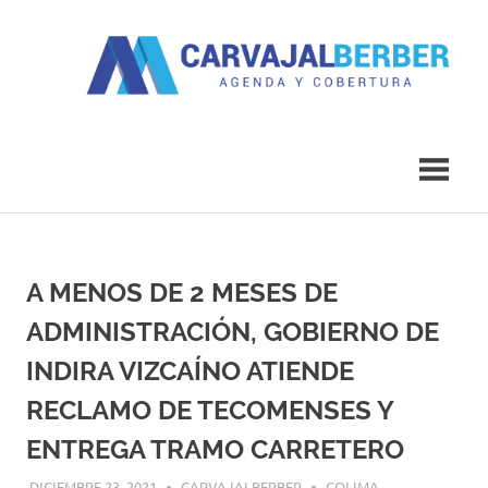
Saltar
al
contenido
Agenda
Carvajal
y
Cobertura
Berber
A MENOS DE 2 MESES DE
ADMINISTRACIÓN, GOBIERNO DE
INDIRA VIZCAÍNO ATIENDE
RECLAMO DE TECOMENSES Y
ENTREGA TRAMO CARRETERO
DICIEMBRE 23, 2021
CARVAJALBERBER
COLIMA