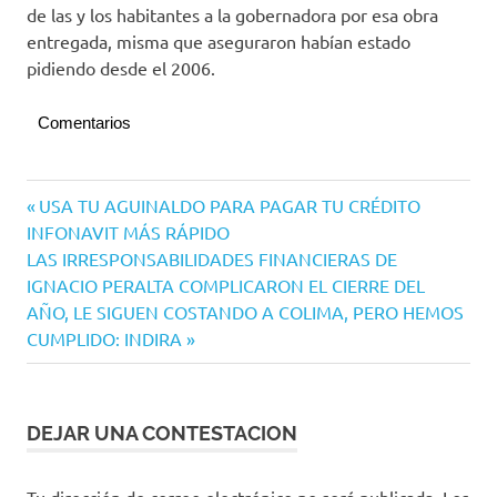
de las y los habitantes a la gobernadora por esa obra
entregada, misma que aseguraron habían estado
pidiendo desde el 2006.
Comentarios
Navegación
Entrada
USA TU AGUINALDO PARA PAGAR TU CRÉDITO
anterior:
INFONAVIT MÁS RÁPIDO
de
Siguiente
LAS IRRESPONSABILIDADES FINANCIERAS DE
entradas
entrada:
IGNACIO PERALTA COMPLICARON EL CIERRE DEL
AÑO, LE SIGUEN COSTANDO A COLIMA, PERO HEMOS
CUMPLIDO: INDIRA
DEJAR UNA CONTESTACION
Tu dirección de correo electrónico no será publicada.
Los