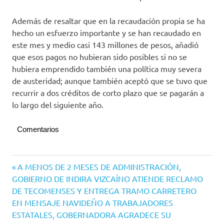
Además de resaltar que en la recaudación propia se ha
hecho un esfuerzo importante y se han recaudado en
este mes y medio casi 143 millones de pesos, añadió
que esos pagos no hubieran sido posibles si no se
hubiera emprendido también una política muy severa
de austeridad; aunque también aceptó que se tuvo que
recurrir a dos créditos de corto plazo que se pagarán a
lo largo del siguiente año.
Comentarios
Navegación
Entrada
A MENOS DE 2 MESES DE ADMINISTRACIÓN,
anterior:
GOBIERNO DE INDIRA VIZCAÍNO ATIENDE RECLAMO
de
DE TECOMENSES Y ENTREGA TRAMO CARRETERO
entradas
Siguiente
EN MENSAJE NAVIDEÑO A TRABAJADORES
entrada:
ESTATALES, GOBERNADORA AGRADECE SU