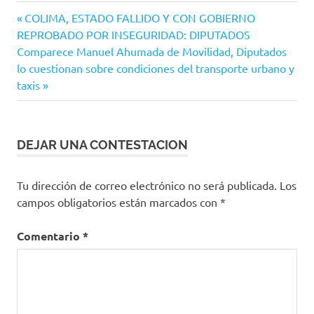
Villa de
Navegación
Entrada
COLIMA, ESTADO FALLIDO Y CON GOBIERNO
Álvarez
anterior:
REPROBADO POR INSEGURIDAD: DIPUTADOS
de
Siguiente
Comparece Manuel Ahumada de Movilidad, Diputados
entradas
entrada:
lo cuestionan sobre condiciones del transporte urbano y
taxis
DEJAR UNA CONTESTACION
Tu dirección de correo electrónico no será publicada.
Los
campos obligatorios están marcados con
*
Comentario
*