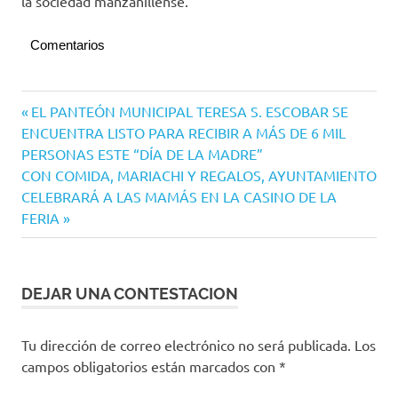
la sociedad manzanillense.
Comentarios
Navegación
Entrada
EL PANTEÓN MUNICIPAL TERESA S. ESCOBAR SE
anterior:
ENCUENTRA LISTO PARA RECIBIR A MÁS DE 6 MIL
de
PERSONAS ESTE “DÍA DE LA MADRE”
entradas
Siguiente
CON COMIDA, MARIACHI Y REGALOS, AYUNTAMIENTO
entrada:
CELEBRARÁ A LAS MAMÁS EN LA CASINO DE LA
FERIA
DEJAR UNA CONTESTACION
Tu dirección de correo electrónico no será publicada.
Los
campos obligatorios están marcados con
*