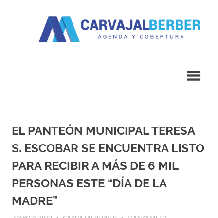
Saltar
al
contenido
Agenda
Carvajal
y
Cobertura
Berber
EL PANTEÓN MUNICIPAL TERESA
S. ESCOBAR SE ENCUENTRA LISTO
PARA RECIBIR A MÁS DE 6 MIL
PERSONAS ESTE “DÍA DE LA
MADRE”
MAYO 9, 2022
CARVAJALBERBER
MANZANILLO