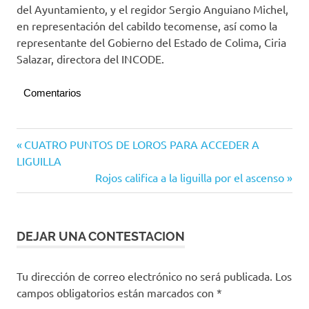
del Ayuntamiento, y el regidor Sergio Anguiano Michel,
en representación del cabildo tecomense, así como la
representante del Gobierno del Estado de Colima, Ciria
Salazar, directora del INCODE.
Comentarios
Alcuzahue
Navegación
Entrada
CUATRO PUNTOS DE LOROS PARA ACCEDER A
2019
anterior:
LIGUILLA
de
Voleibol
Siguiente
Rojos califica a la liguilla por el ascenso
entradas
entrada:
DEJAR UNA CONTESTACION
Tu dirección de correo electrónico no será publicada.
Los
campos obligatorios están marcados con
*