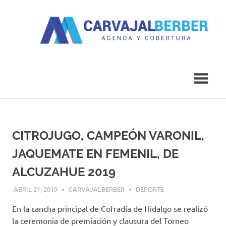
Saltar
al
contenido
Agenda
Carvajal
y
Cobertura
Berber
CITROJUGO, CAMPEÓN VARONIL,
JAQUEMATE EN FEMENIL, DE
ALCUZAHUE 2019
ABRIL 21, 2019
CARVAJALBERBER
DEPORTE
En la cancha principal de Cofradía de Hidalgo se realizó
la ceremonia de premiación y clausura del Torneo