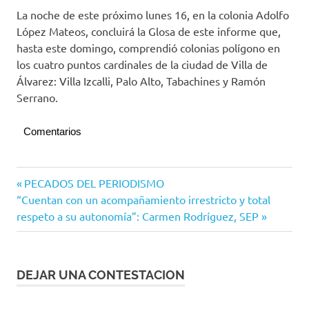
La noche de este próximo lunes 16, en la colonia Adolfo
López Mateos, concluirá la Glosa de este informe que,
hasta este domingo, comprendió colonias polígono en
los cuatro puntos cardinales de la ciudad de Villa de
Álvarez: Villa Izcalli, Palo Alto, Tabachines y Ramón
Serrano.
Comentarios
Villa de
Navegación
Entrada
PECADOS DEL PERIODISMO
Álvarez
Siguiente
anterior:
“Cuentan con un acompañamiento irrestricto y total
de
entrada:
respeto a su autonomía”: Carmen Rodríguez, SEP
entradas
DEJAR UNA CONTESTACION