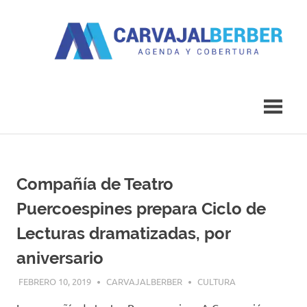
Saltar
al
contenido
Agenda
Carvajal
y
Cobertura
Berber
Compañía de Teatro
Puercoespines prepara Ciclo de
Lecturas dramatizadas, por
aniversario
FEBRERO 10, 2019
CARVAJALBERBER
CULTURA