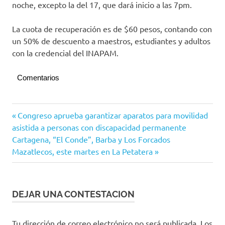
noche, excepto la del 17, que dará inicio a las 7pm.
La cuota de recuperación es de $60 pesos, contando con
un 50% de descuento a maestros, estudiantes y adultos
con la credencial del INAPAM.
Comentarios
Teatro
Navegación
Entrada
Congreso aprueba garantizar aparatos para movilidad
anterior:
asistida a personas con discapacidad permanente
de
Siguiente
Cartagena, “El Conde”, Barba y Los Forcados
entradas
entrada:
Mazatlecos, este martes en La Petatera
DEJAR UNA CONTESTACION
Tu dirección de correo electrónico no será publicada.
Los