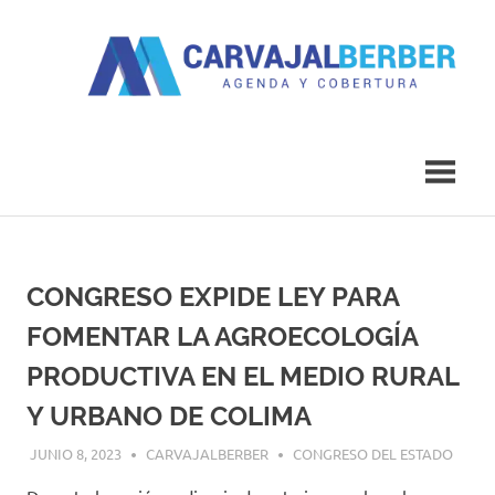
Saltar
al
contenido
Agenda
Carvajal
y
Cobertura
Berber
CONGRESO EXPIDE LEY PARA
FOMENTAR LA AGROECOLOGÍA
PRODUCTIVA EN EL MEDIO RURAL
Y URBANO DE COLIMA
JUNIO 8, 2023
CARVAJALBERBER
CONGRESO DEL ESTADO