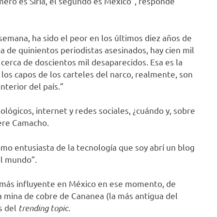
mero es Siria, el segundo es México”, responde
emana, ha sido el peor en los últimos diez años de
rca de quinientos periodistas asesinados, hay cien mil
 cerca de doscientos mil desaparecidos. Esa es la
 los capos de los carteles del narco, realmente, son
nterior del país.”
lógicos, internet y redes sociales, ¿cuándo y, sobre
uiere Camacho.
omo entusiasta de la tecnología que soy abrí un blog
el mundo”.
al más influyente en México en ese momento, de
a mina de cobre de Cananea (la más antigua del
s del
trending topic
.