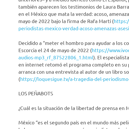
también aparecen los testimonios de Laura Barran
en el México que mata la verdad: acoso, amenazas
mayo de 2022 bajo la firma de Rafa Martí (
https:
periodistas-mexico-verdad-acoso-amenazas-ase
Decidido a “meter el hombro para ayudar a los
Escorcia el 24 de mayo de 2022 (
https://www.ivo
audios-mp3_rf_87522806_1.html
). El especialis
en internet retomó el programa completo en su p
arranca con una entrevista al autor de un libro so
(
https://loquesigue.tv/a-tragedia-del-periodismo
LOS PEÑABOTS
¿Cuál es la situación de la libertad de prensa e
México “es el segundo país en el mundo más pelig