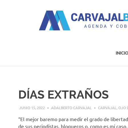
Agenda
y
Cobertura
INICI
Saltar
al
contenido
DÍAS EXTRAÑOS
JUNIO 15, 2022
ADALBERTO CARVAJAL
CARVAJAL
,
OJO 
“El mejor baremo para medir el grado de libertad, 
de sus periodistas, blogueros o, como es mi caso