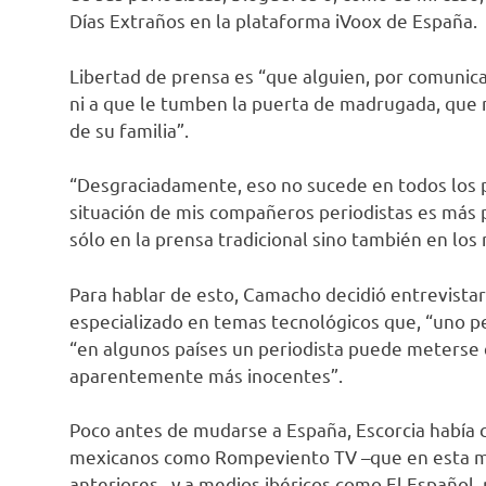
Días Extraños en la plataforma iVoox de España.
Libertad de prensa es “que alguien, por comunica
ni a que le tumben la puerta de madrugada, que no
de su familia”.
“Desgraciadamente, eso no sucede en todos los p
situación de mis compañeros periodistas es más p
sólo en la prensa tradicional sino también en los
Para hablar de esto, Camacho decidió entrevistar
especializado en temas tecnológicos que, “uno pe
“en algunos países un periodista puede meterse 
aparentemente más inocentes”.
Poco antes de mudarse a España, Escorcia había 
mexicanos como Rompeviento TV –que en esta m
anteriores– y a medios ibéricos como El Español,