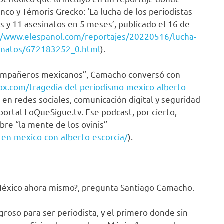
co y Témoris Grecko: ‘La lucha de los periodistas
 y 11 asesinatos en 5 meses’, publicado el 16 de
//www.elespanol.com/reportajes/20220516/lucha-
sinatos/672183252_0.html
).
 compañeros mexicanos”, Camacho conversó con
ox.com/tragedia-del-periodismo-mexico-alberto-
ta en redes sociales, comunicación digital y seguridad
ortal LoQueSigue.tv. Ese podcast, por cierto,
bre “la mente de los ovinis”
-en-mexico-con-alberto-escorcia/
).
n México ahora mismo?, pregunta Santiago Camacho.
roso para ser periodista, y el primero donde sin