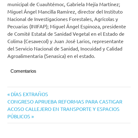
municipal de Cuauhtémoc, Gabriela Mejía Martínez;
Miguel Ángel Mancilla Ramírez, director del Instituto
Nacional de Investigaciones Forestales, Agrícolas y
Pecuarias (INIFAP); Miguel Ángel Espinoza, presidente
de Comité Estatal de Sanidad Vegetal en el Estado de
Colima (Cesavecol) y Juan José Larios, representante
del Servicio Nacional de Sanidad, Inocuidad y Calidad
Agroalimentaria (Senasica) en el estado.
Comentarios
Navegación
Entrada
DÍAS EXTRAÑOS
Siguiente
anterior:
CONGRESO APRUEBA REFORMAS PARA CASTIGAR
de
entrada:
ACOSO CALLEJERO EN TRANSPORTE Y ESPACIOS
entradas
PÚBLICOS