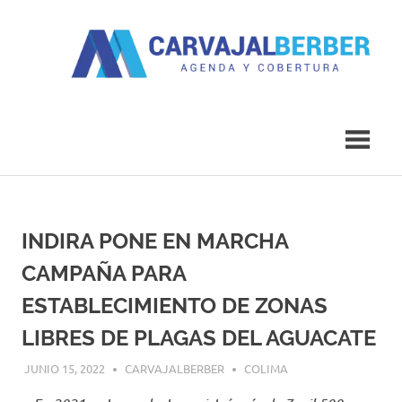
Saltar
al
contenido
Agenda
Carvajal
y
Cobertura
Berber
INDIRA PONE EN MARCHA
CAMPAÑA PARA
ESTABLECIMIENTO DE ZONAS
LIBRES DE PLAGAS DEL AGUACATE
JUNIO 15, 2022
CARVAJALBERBER
COLIMA