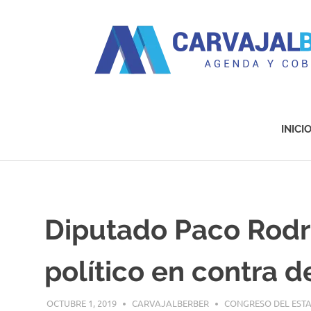
Agenda
y
Cobertura
INICI
Saltar
al
contenido
Diputado Paco Rodríg
político en contra 
OCTUBRE 1, 2019
CARVAJALBERBER
CONGRESO DEL EST