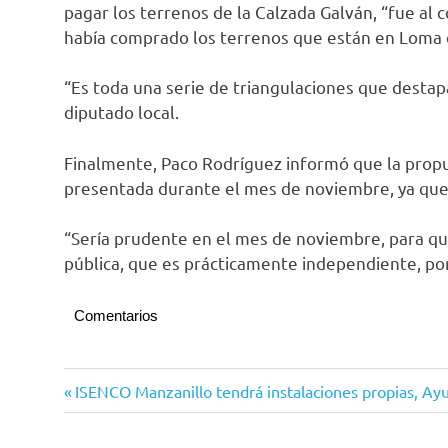
pagar los terrenos de la Calzada Galván, “fue al 
había comprado los terrenos que están en Loma de
“Es toda una serie de triangulaciones que destapa
diputado local.
Finalmente, Paco Rodríguez informó que la propues
presentada durante el mes de noviembre, ya que s
“Sería prudente en el mes de noviembre, para que
pública, que es prácticamente independiente, po
Comentarios
Congreso
Navegación
Entrada
ISENCO Manzanillo tendrá instalaciones propias, Ay
del
anterior:
Estado
de