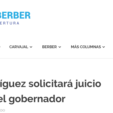
Carvajal
Berber
O
CARVAJAL
BERBER
MÁS COLUMNAS
uez solicitará juicio
del gobernador
ADO