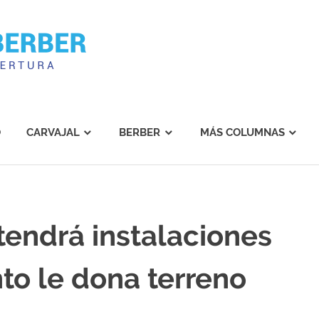
Carvajal
Berber
O
CARVAJAL
BERBER
MÁS COLUMNAS
endrá instalaciones
to le dona terreno