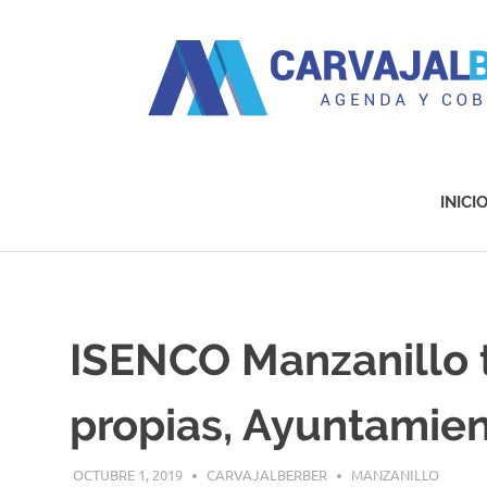
Agenda
y
Cobertura
INICI
Saltar
al
contenido
ISENCO Manzanillo t
propias, Ayuntamien
OCTUBRE 1, 2019
CARVAJALBERBER
MANZANILLO