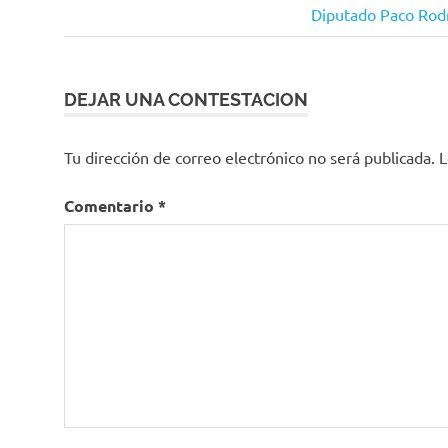
anterior:
Siguiente
Diputado Paco Rodrí
de
entrada:
entradas
DEJAR UNA CONTESTACION
Tu dirección de correo electrónico no será publicada.
L
Comentario
*