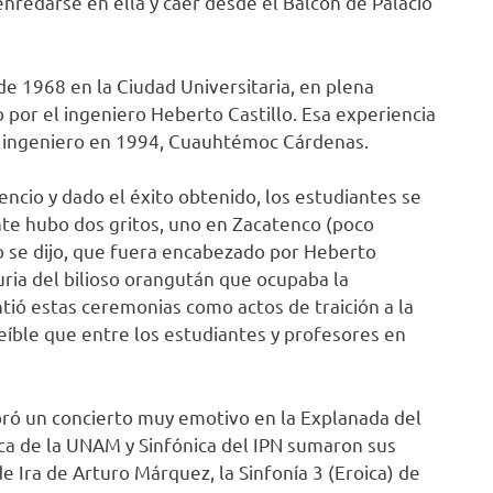
 enredarse en ella y caer desde el Balcón de Palacio
de 1968 en la Ciudad Universitaria, en plena
 por el ingeniero Heberto Castillo. Esa experiencia
ro ingeniero en 1994, Cuauhtémoc Cárdenas.
ncio y dado el éxito obtenido, los estudiantes se
te hubo dos gritos, uno en Zacatenco (poco
o se dijo, que fuera encabezado por Heberto
uria del bilioso orangután que ocupaba la
ntió estas ceremonias como actos de traición a la
eíble que entre los estudiantes y profesores en
ebró un concierto muy emotivo en la Explanada del
ca de la UNAM y Sinfónica del IPN sumaron sus
e Ira de Arturo Márquez, la Sinfonía 3 (Eroica) de