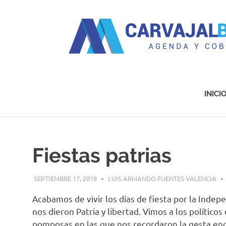
Agenda
y
Cobertura
INICI
Saltar
al
contenido
Fiestas patrias
SEPTIEMBRE 17, 2018
LUIS ARMANDO FUENTES VALENCIA
Acabamos de vivir los días de fiesta por la Inde
nos dieron Patria y libertad. Vimos a los políti
pomposas en las que nos recordaron la gesta enc