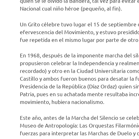
quién se le olvidó la Bandera, tal vez para evitar
Nacional cual niño héroe (pequeño, al fin).
Un Grito célebre tuvo lugar el 15 de septiembre 
efervescencia del Movimiento, y estuvo presidido
fue repetida en el mismo lugar por parte de ot
En 1968, después de la imponente marcha del sile
propusieron celebrar la Independencia y realmen
recordado) y otro en la Ciudad Universitaria com
Castillo y ambos fueron buenos para desatar la f
Presidencia de la República (Díaz Ordaz) quien si
Patria, pues en su achatada mente resultaba incr
movimiento, hubiera nacionalismo.
Este año, antes de la Marcha del Silencio se cel
Museo de Antropología: Las Orquestas Filarmóni
fuerzas para interpretar las Marchas de Duelo y d