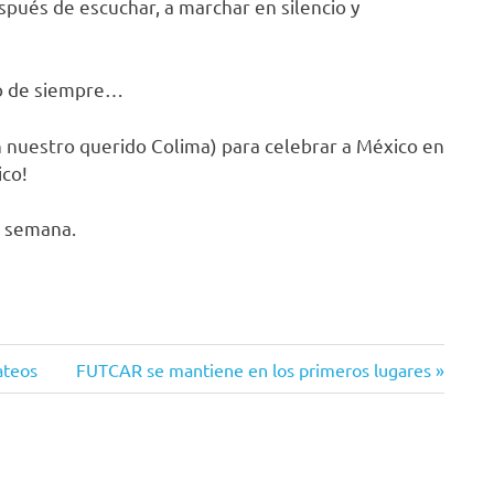
pués de escuchar, a marchar en silencio y
lo de siempre…
nuestro querido Colima) para celebrar a México en
ico!
z semana.
Siguiente
ateos
FUTCAR se mantiene en los primeros lugares
entrada: