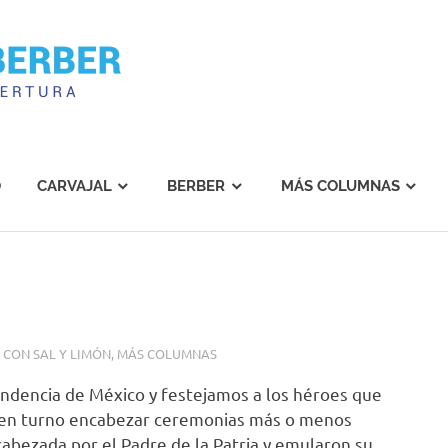
Carvajal
Berber
O
CARVAJAL
BERBER
MÁS COLUMNAS
CON SAL Y LIMÓN
,
MÁS COLUMNAS
pendencia de México y festejamos a los héroes que
cos en turno encabezar ceremonias más o menos
abezada por el Padre de la Patria y emularon su