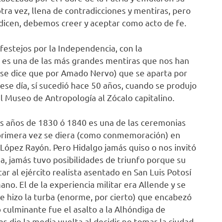
, otra vez, llena de contradicciones y mentiras, pero
dicen, debemos creer y aceptar como acto de fe.
festejos por la Independencia, con la
 es una de las más grandes mentiras que nos han
 (se dice que por Amado Nervo) que se aparta por
ese día, sí sucedió hace 50 años, cuando se produjo
l Museo de Antropología al Zócalo capitalino.
os años de 1830 ó 1840 es una de las ceremonias
 primera vez se diera (como conmemoración) en
López Rayón. Pero Hidalgo jamás quiso o nos invitó
a, jamás tuvo posibilidades de triunfo porque su
ar al ejército realista asentado en San Luis Potosí
o. El de la experiencia militar era Allende y se
e hizo la turba (enorme, por cierto) que encabezó
culminante fue el asalto a la Alhóndiga de
s dio la media vuelta al decidir no tomar la ciudad