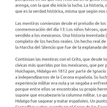
arenga, con la que dio inicio la lucha. La historia
que es la verdad histórica, misma que según nos 
Las mentiras comienzan desde el preludio de los 
conmemoración del día 13: Los niños héroes, que
vendido a los mexicanos. Una historia inventada
completo de los hechos reales. Un hecho real de 
la Marcha del Silencio que fue de la explanada de
Continúan las mentiras con el Grito, que desde l
cívicas más queridas por los mexicanos, que por
Huichapan, Hidalgo en 1812 por parte de Ignacio 
a independizarnos de la Corona española. Su luch
experiencia militar era nula y se negaba a enfrent
porque entre ellos se encontraba su propio herman
supone que encabezaría la columna militar. Lo qu
Hidalgo fue saquear y matar españoles. Un punto 
Granaditas y otro, cuando en el Cerro de las Cruce