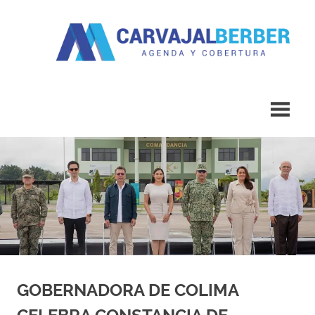
Saltar
al
contenido
Agenda
Carvajal
y
Cobertura
Berber
GOBERNADORA DE COLIMA