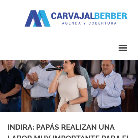
Saltar
al
contenido
Agenda
Carvajal
y
Cobertura
Berber
INDIRA: PAPÁS REALIZAN UNA