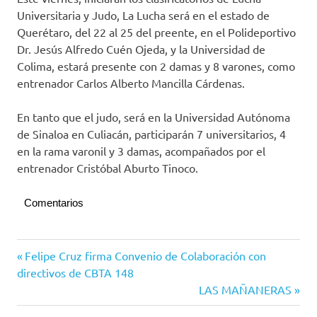
Universitaria y Judo, La Lucha será en el estado de
Querétaro, del 22 al 25 del preente, en el Polideportivo
Dr. Jesús Alfredo Cuén Ojeda, y la Universidad de
Colima, estará presente con 2 damas y 8 varones, como
entrenador Carlos Alberto Mancilla Cárdenas.
En tanto que el judo, será en la Universidad Autónoma
de Sinaloa en Culiacán, participarán 7 universitarios, 4
en la rama varonil y 3 damas, acompañados por el
entrenador Cristóbal Aburto Tinoco.
Comentarios
Universidad
Navegación
Entrada
Felipe Cruz firma Convenio de Colaboración con
de Colima
anterior:
directivos de CBTA 148
de
Siguiente
LAS MAÑANERAS
entradas
entrada: