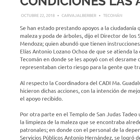
CONDICIONES LAS 
OCTUBRE 22, 2018
CARVAJALBERBER
TECOMÁN
Se han estado prestando apoyos a la ciudadanía q
maleza y poda de árboles, dijo el Director de lo
Mendoza; quien abundó que tienen instrucciones
Elías Antonio Lozano Ochoa de que se atienda la 
Tecomán en donde se les apoyó con el desrame d
representaban cierto riesgo para la gente que tr
Al respecto la Coordinadora del CADI Ma. Guada
hicieron dichas acciones, con la intención de mejo
el apoyo recibido.
Por otra parte en el Templo de San Judas Tadeo u
la limpieza de la maleza que se encontraba alred
patronales; en donde con el personal de la depend
Servicios Públicos Antonio Hernández, se logró de