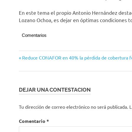
En este tema el propio Antonio Hernández destacó
Lozano Ochoa, es dejar en óptimas condiciones to
Comentarios
Tecomán
Navegación
Entrada
Reduce CONAFOR en 40% la pérdida de cobertura fore
anterior:
de
entradas
DEJAR UNA CONTESTACION
Tu dirección de correo electrónico no será publicada.
L
Comentario
*