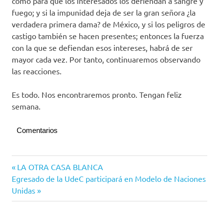
como para que los interesados los defiendan a sangre y
fuego; y si la impunidad deja de ser la gran señora ¿la
verdadera primera dama? de México, y si los peligros de
castigo también se hacen presentes; entonces la fuerza
con la que se defiendan esos intereses, habrá de ser
mayor cada vez. Por tanto, continuaremos observando
las reacciones.
Es todo. Nos encontraremos pronto. Tengan feliz
semana.
Comentarios
Con
Navegación
Entrada
LA OTRA CASA BLANCA
sal y
Siguiente
anterior:
Egresado de la UdeC participará en Modelo de Naciones
limón
de
entrada:
Unidas
Opinión
entradas