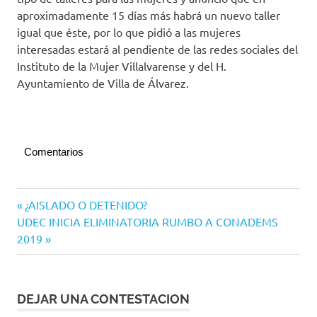
aproximadamente 15 días más habrá un nuevo taller
igual que éste, por lo que pidió a las mujeres
interesadas estará al pendiente de las redes sociales del
Instituto de la Mujer Villalvarense y del H.
Ayuntamiento de Villa de Álvarez.
Comentarios
Villa de
Navegación
Entrada
¿AISLADO O DETENIDO?
Álvarez
Siguiente
anterior:
UDEC INICIA ELIMINATORIA RUMBO A CONADEMS
de
entrada:
2019
entradas
DEJAR UNA CONTESTACION