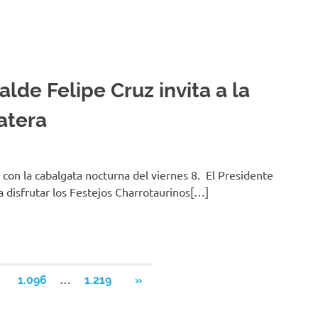
alde Felipe Cruz invita a la
atera
 con la cabalgata nocturna del viernes 8. El Presidente
 a disfrutar los Festejos Charrotaurinos[…]
…
SIGUIENTES
1.096
1.219
»
ENTRADAS