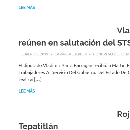
LEE MÁS
Vla
reúnen en salutación del ST
FEBRERO 6, 2019
CARVAJALBERBER
CONGRESO DEL EST
El diputado Vladimir Parra Barragán recibió a Martín 
Trabajadores Al Servicio Del Gobierno Del Estado De C
realizar[…]
LEE MÁS
Roj
Tepatitlán