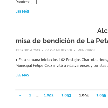
Ramírez,[…]
LEE MÁS
Alc
misa de bendición de La Pet
FEBRERO 4, 2019
CARVAJALBERBER
MUNICIPIOS
+ Esta semana inician los 162 Festejos Charrotaurinos,
Municipal Felipe Cruz invitó a villalvarenses y turistas
LEE MÁS
Navegación
…
ENTRADAS
«
1
1.092
1.093
1.094
1.095
ANTERIORES
de