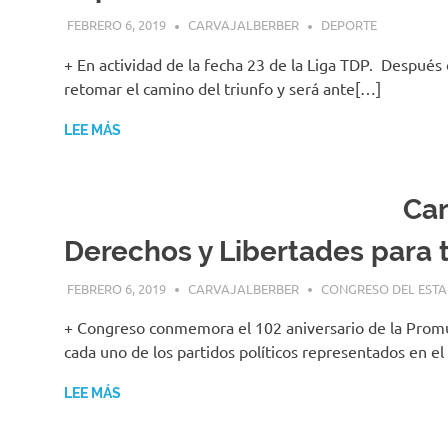
FEBRERO 6, 2019
CARVAJALBERBER
DEPORTE
+ En actividad de la fecha 23 de la Liga TDP. Después 
retomar el camino del triunfo y será ante[…]
LEE MÁS
Car
Derechos y Libertades para 
FEBRERO 6, 2019
CARVAJALBERBER
CONGRESO DEL EST
+ Congreso conmemora el 102 aniversario de la Promul
cada uno de los partidos políticos representados en e
LEE MÁS