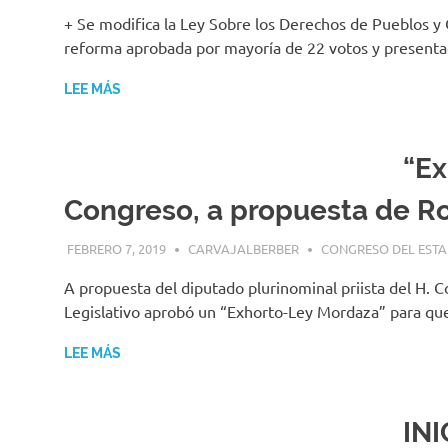
+ Se modifica la Ley Sobre los Derechos de Pueblos y
reforma aprobada por mayoría de 22 votos y presenta
LEE MÁS
“Ex
Congreso, a propuesta de R
FEBRERO 7, 2019
CARVAJALBERBER
CONGRESO DEL EST
A propuesta del diputado plurinominal priista del H. 
Legislativo aprobó un “Exhorto-Ley Mordaza” para qu
LEE MÁS
IN