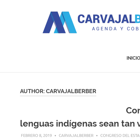
Agenda
y
Cobertura
INICI
Saltar
al
contenido
AUTHOR:
CARVAJALBERBER
Con
lenguas indígenas sean tan 
FEBRERO 8, 2019
CARVAJALBERBER
CONGRESO DEL EST