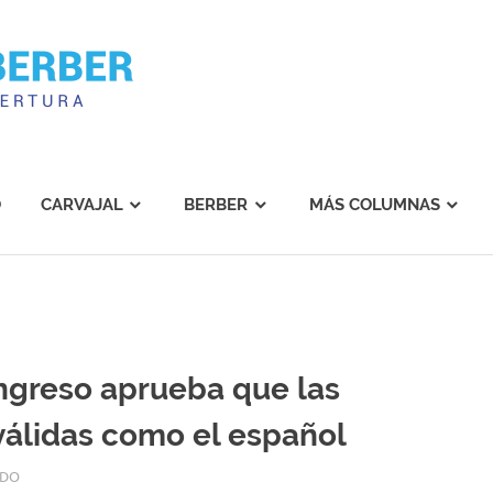
Carvajal
Berber
O
CARVAJAL
BERBER
MÁS COLUMNAS
greso aprueba que las
válidas como el español
ADO