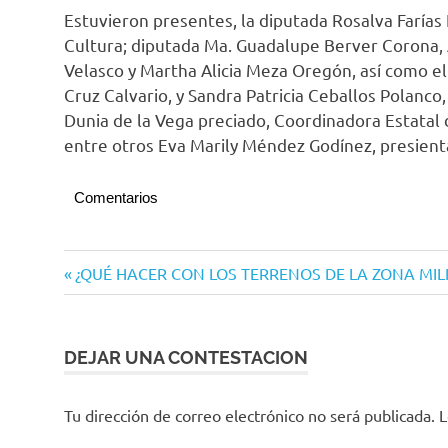
Estuvieron presentes, la diputada Rosalva Farías 
Cultura; diputada Ma. Guadalupe Berver Corona, A
Velasco y Martha Alicia Meza Oregón, así como el 
Cruz Calvario, y Sandra Patricia Ceballos Polanco,
Dunia de la Vega preciado, Coordinadora Estatal
entre otros Eva Marily Méndez Godínez, presien
Comentarios
Congreso
Navegación
Entrada
¿QUÉ HACER CON LOS TERRENOS DE LA ZONA MIL
del
anterior:
Estado
de
entradas
DEJAR UNA CONTESTACION
Tu dirección de correo electrónico no será publicada.
L